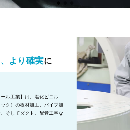
確実
く、より
に
ニール工業】は、塩化ビニル
チック）の板材加工、パイプ加
着、そしてダクト、配管工事な