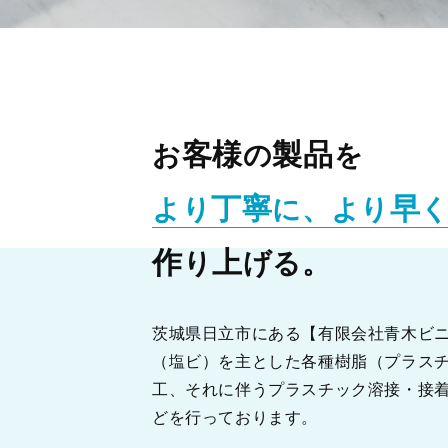
客様
製品
お
の
を
丁寧
早
より
に、より
作
上
り
げる。
茨城県日立市にある【有限会社青木ビ
（塩ビ）を主とした各種樹脂（プラス
工、それに伴うプラスチック溶接・接
どを行っております。