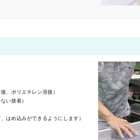
）
溶接、ポリエチレン溶接）
少ない接着）
げ、はめ込みができるようにします）